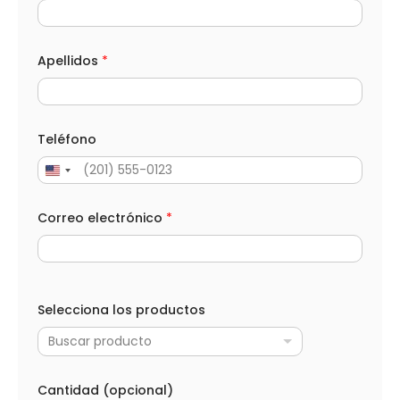
s
e
ñ
o
Apellidos
*
*
T
e
l
é
Teléfono
f
o
n
o
C
Correo electrónico
*
o
r
r
e
o
Selecciona los productos
Buscar producto
Cantidad (opcional)