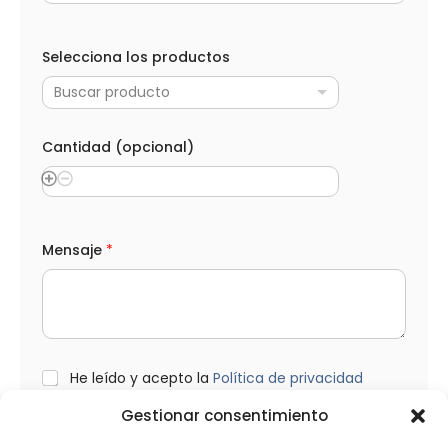
Selecciona los productos
Buscar producto
Cantidad (opcional)
(
Mensaje
*
o
p
c
i
o
n
a
l
L
He leído y acepto la
Política de privacidad
)
O
(
P
Gestionar consentimiento
o
D
p
*