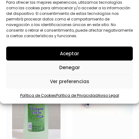
Enviar
c
Para ofrecer las mejores experiencias, utilizamos tecnologías
i
como las cookies para almacenar y/o acceder a la información
o
del dispositivo. El consentimiento de estas tecnologías nos
n
permitirá procesar datos como el comportamiento de
a
navegación o las identificaciones únicas en este sitio. No
l
consentir o retirar el consentimiento, puede afectar negativamente
)
a ciertas características y funciones.
e
Productos relacionados
l
e
Aceptar
c
t
r
Denegar
ó
n
Ver preferencias
i
c
o
Política de Cookies
Política de Privacidad
Aviso Legal