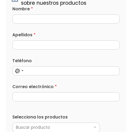
sobre nuestros productos
*
Nombre
*
*
N
o
m
b
r
Apellidos
*
e
Teléfono
Correo electrónico
*
Selecciona los productos
Buscar producto