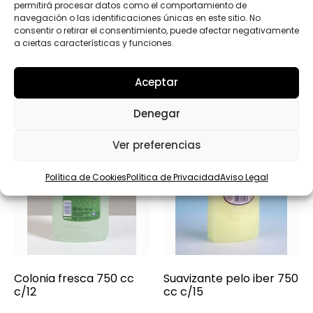
permitirá procesar datos como el comportamiento de
Productos relacionados
navegación o las identificaciones únicas en este sitio. No
consentir o retirar el consentimiento, puede afectar negativamente
a ciertas características y funciones.
Aceptar
Denegar
Ver preferencias
Política de Cookies
Política de Privacidad
Aviso Legal
Colonia fresca 750 cc
Suavizante pelo iber 750
c/12
cc c/15