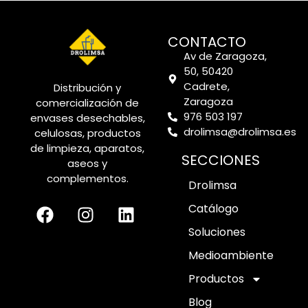
CONTACTO
Av de Zaragoza,
50, 50420
Cadrete,
Distribución y
Zaragoza
comercialización de
976 503 197
envases desechables,
drolimsa@drolimsa.es
celulosas, productos
de limpieza, aparatos,
SECCIONES
aseos y
complementos.
Drolimsa
Catálogo
Soluciones
Medioambiente
Productos
Blog