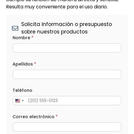
Resulta muy conveniente para el uso diario.
Solicita información o presupuesto
sobre nuestros productos
C
Nombre
*
a
n
t
i
d
a
Apellidos
*
d
S
e
l
e
Teléfono
c
c
i
o
n
Correo electrónico
*
a
*