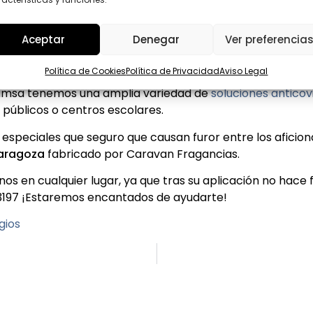
Aceptar
Denegar
Ver preferencia
Política de Cookies
Política de Privacidad
Aviso Legal
 el distanciamiento social y el uso de mascarillas, los gel
rolimsa tenemos una amplia variedad de
soluciones anticov
 públicos o centros escolares.
eciales que seguro que causan furor entre los aficion
Zaragoza
fabricado por Caravan Fragancias.
s en cualquier lugar, ya que tras su aplicación no hace fa
3197 ¡Estaremos encantados de ayudarte!
gios