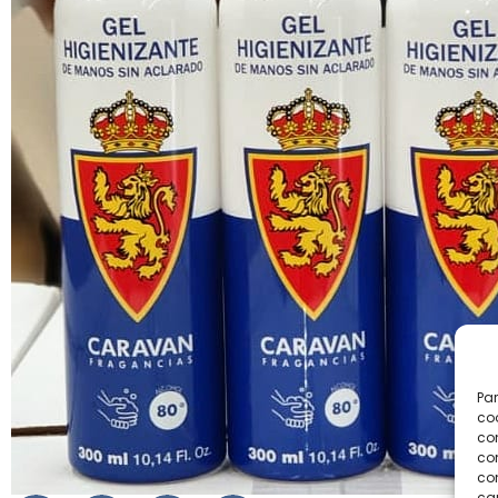
Par
coo
co
com
con
car