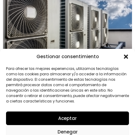
Gestionar consentimiento
Para ofrecer las mejores experiencias, utilizamos tecnologías
como las cookies para almacenar y/o acceder a la información
La legionela es una enfermedad bacteriana que
del dispositivo. El consentimiento de estas tecnologías nos
permitirá procesar datos como el comportamiento de
presenta fundamentalmente dos formas clínicas
navegación o las identificaciones únicas en este sitio. No
diferenciadas: la neumónica, conocida una
consentir o retirar el consentimiento, puede afectar negativamente
enfermerdad del legionario, y la no neumónica,
a ciertas características y funciones.
conocida como la fiebre de Pontiac. La bacteria
causante de estas infecciones es la legionela. La
Aceptar
legionela es un microorganismo que, además de
hallarse en medios acuáticos naturales, ha
Denegar