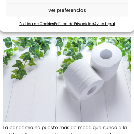
encontrado un […]
Ver preferencias
Artículos de celulosa:
cuando más lo necesitas
Política de Cookies
Política de Privacidad
Aviso Legal
La pandemia ha puesto más de moda que nunca a la