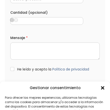
Cantidad (opcional)
L
Mensaje
*
O
P
D
e
l
e
c
t
L
He leído y acepto la
Política de privacidad
r
O
ó
P
n
D
i
*
Gestionar consentimiento
Enviar
c
o
*
Para ofrecer las mejores experiencias, utilizamos tecnologías
como las cookies para almacenar y/o acceder a la información
del dispositivo. El consentimiento de estas tecnologías nos