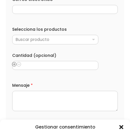
a
l
o
s
Selecciona los productos
Buscar producto
Cantidad (opcional)
Mensaje
*
L
He leído y acepto la
Política de privacidad
Gestionar consentimiento
O