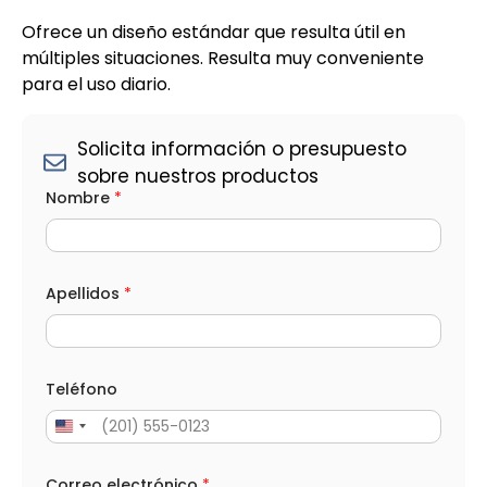
Ofrece un diseño estándar que resulta útil en
múltiples situaciones. Resulta muy conveniente
para el uso diario.
Solicita información o presupuesto
sobre nuestros productos
C
Nombre
*
a
n
t
i
d
a
Apellidos
*
d
S
e
l
e
Teléfono
c
c
i
o
n
Correo electrónico
*