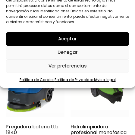
del dispositivo. El consentimiento de estas tecnologías nos
permitirá procesar datos como el comportamiento de
navegación o las identificaciones únicas en este sitio. No
Productos relacionados
consentir o retirar el consentimiento, puede afectar negativamente
a ciertas características y funciones.
Aceptar
Denegar
Ver preferencias
Política de Cookies
Política de Privacidad
Aviso Legal
Fregadora bateria ttb
Hidrolimpiadora
1840
profesional monofasica