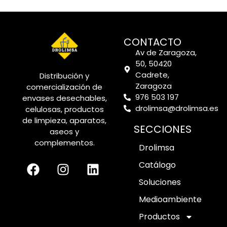
CONTACTO
Av de Zaragoza,
50, 50420
Cadrete,
Distribución y
Zaragoza
comercialización de
976 503 197
envases desechables,
drolimsa@drolimsa.es
celulosas, productos
de limpieza, aparatos,
SECCIONES
aseos y
complementos.
Drolimsa
Catálogo
Soluciones
Medioambiente
Productos