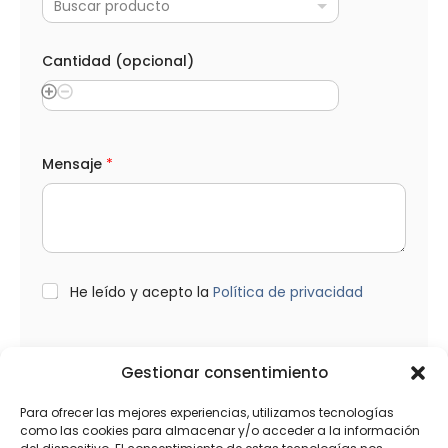
Buscar producto
i
d
a
d
Cantidad (opcional)
e
l
e
c
t
r
Mensaje
*
ó
n
i
c
o
l
o
L
He leído y acepto la
Política de privacidad
s
O
P
D
*
Enviar
Gestionar consentimiento
Para ofrecer las mejores experiencias, utilizamos tecnologías
como las cookies para almacenar y/o acceder a la información