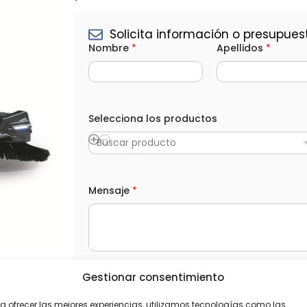
Solicita información o presupues
S
Nombre
*
Apellidos
*
e
l
e
c
c
i
Selecciona los productos
o
n
a
Buscar producto
M
e
n
s
Mensaje
*
a
j
e
C
o
r
r
Gestionar consentimiento
L
He leído y acepto la
Política de privacida
e
O
o
P
a ofrecer las mejores experiencias, utilizamos tecnologías como las