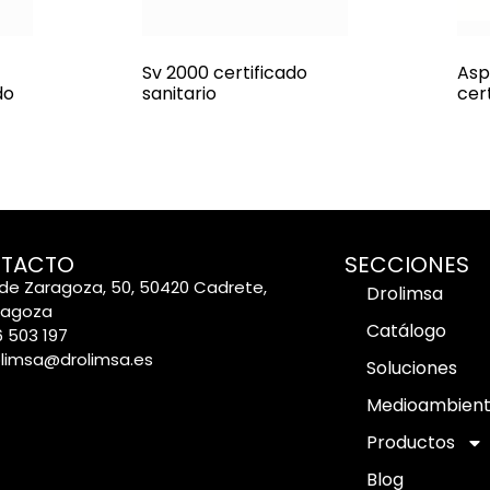
Sv 2000 certificado
Asp
do
sanitario
cer
TACTO
SECCIONES
de Zaragoza, 50, 50420 Cadrete,
Drolimsa
ragoza
Catálogo
 503 197
olimsa@drolimsa.es
Soluciones
Medioambien
Productos
Blog