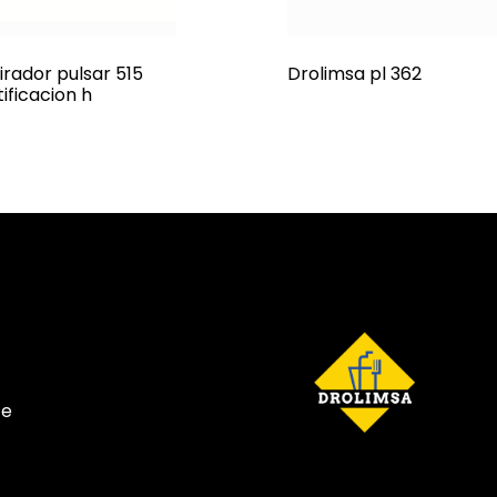
irador pulsar 515
Drolimsa pl 362
tificacion h
te