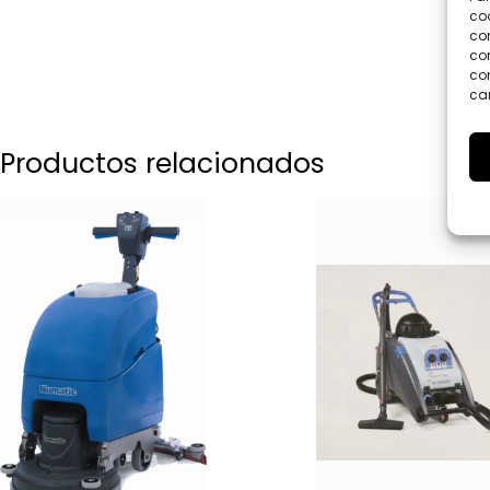
coo
co
com
con
car
Productos relacionados