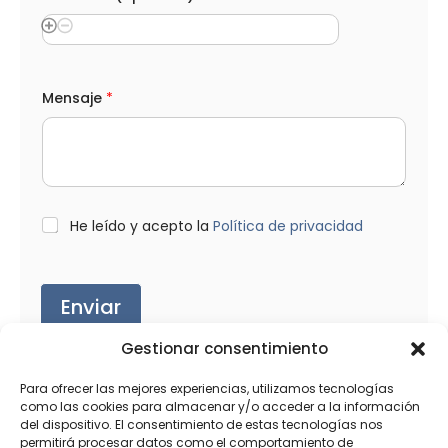
p
e
l
l
i
d
Mensaje
*
o
s
C
a
n
t
i
L
He leído y acepto la
Política de privacidad
d
O
a
P
d
D
*
Enviar
Gestionar consentimiento
Para ofrecer las mejores experiencias, utilizamos tecnologías
como las cookies para almacenar y/o acceder a la información
del dispositivo. El consentimiento de estas tecnologías nos
Productos relacionados
permitirá procesar datos como el comportamiento de