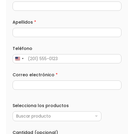
Apellidos
*
Teléfono
Correo electrónico
*
N
o
Selecciona los productos
m
b
Buscar producto
r
e
*
A
Cantidad (opcional)