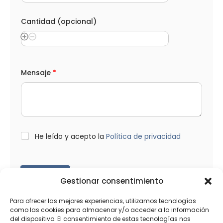
o
r
Cantidad (opcional)
r
e
o
Mensaje
*
L
He leído y acepto la
Política de privacidad
O
P
D
*
Enviar
Gestionar consentimiento
Para ofrecer las mejores experiencias, utilizamos tecnologías
como las cookies para almacenar y/o acceder a la información
del dispositivo. El consentimiento de estas tecnologías nos