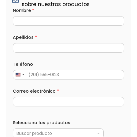
sobre nuestros productos
N
Nombre
*
o
m
b
r
e
S
Apellidos
*
e
l
e
c
c
Teléfono
i
o
n
a
*
Correo electrónico
*
T
e
l
é
f
o
Selecciona los productos
n
o
Buscar producto
C