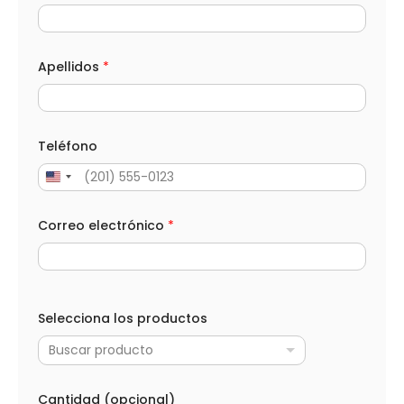
l
e
c
t
r
Apellidos
*
ó
n
i
c
o
Teléfono
C
o
r
r
e
Correo electrónico
*
o
Selecciona los productos
Buscar producto
Cantidad (opcional)