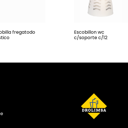
obilla fregatodo
Escobillon wc
stico
c/soporte c/12
te