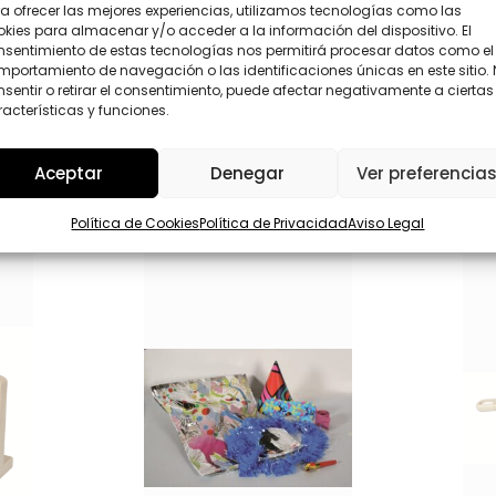
L
He leído y acepto la
Política de privacida
a ofrecer las mejores experiencias, utilizamos tecnologías como las
i
O
kies para almacenar y/o acceder a la información del dispositivo. El
c
P
nsentimiento de estas tecnologías nos permitirá procesar datos como el
o
D
portamiento de navegación o las identificaciones únicas en este sitio.
*
*
Enviar
sentir o retirar el consentimiento, puede afectar negativamente a ciertas
acterísticas y funciones.
Aceptar
Denegar
Ver preferencia
Política de Cookies
Política de Privacidad
Aviso Legal