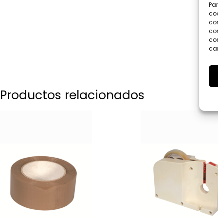
Par
coo
co
com
con
car
Productos relacionados