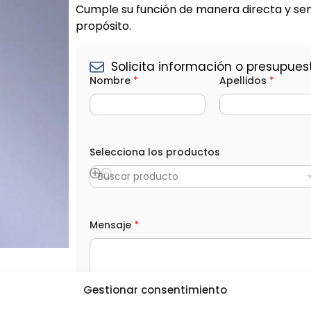
Cumple su función de manera directa y sen
propósito.
Solicita información o presupues
Nombre
*
Apellidos
*
Selecciona los productos
Buscar producto
*
Mensaje
*
e
l
e
c
t
r
Gestionar consentimiento
ó
n