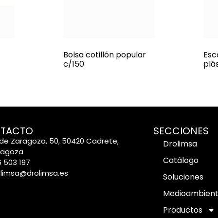
Bolsa cotillón popular
Esc
c/150
plá
TACTO
SECCIONES
de Zaragoza, 50, 50420 Cadrete,
Drolimsa
ragoza
Catálogo
 503 197
olimsa@drolimsa.es
Soluciones
Medioambien
Productos