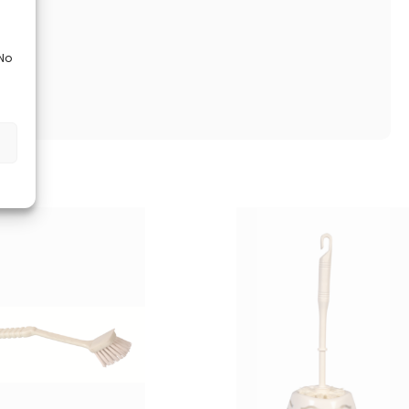
d
 No
s