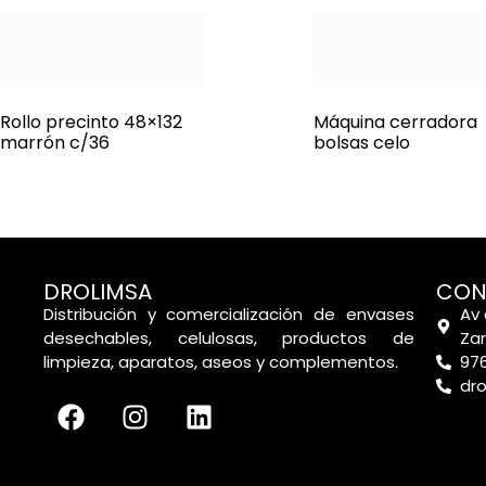
Rollo precinto 48×132
Máquina cerradora
marrón c/36
bolsas celo
DROLIMSA
CON
Distribución y comercialización de envases
Av 
desechables, celulosas, productos de
Za
limpieza, aparatos, aseos y complementos.
976
dr