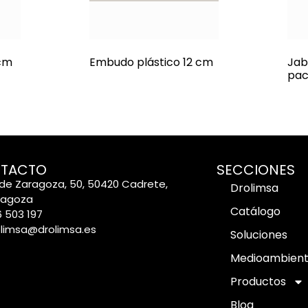
 cm
Embudo plástico 12 cm
Jab
pac
TACTO
SECCIONES
de Zaragoza, 50, 50420 Cadrete,
Drolimsa
ragoza
Catálogo
 503 197
olimsa@drolimsa.es
Soluciones
Medioambien
Productos
Blog