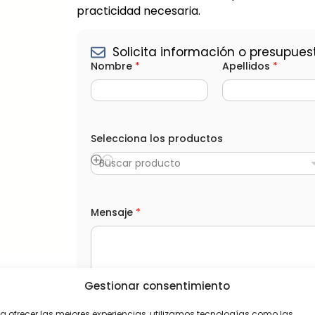
practicidad necesaria.
Solicita información o presupues
Nombre
*
Apellidos
*
Selecciona los productos
Buscar producto
(
Mensaje
*
o
p
c
i
o
n
Gestionar consentimiento
a
l
L
He leído y acepto la
Política de privacida
)
O
a ofrecer las mejores experiencias, utilizamos tecnologías como las