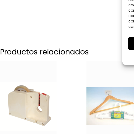
coo
co
com
con
car
Productos relacionados