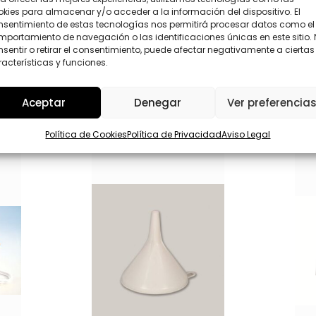
*
P
kies para almacenar y/o acceder a la información del dispositivo. El
L
D
nsentimiento de estas tecnologías nos permitirá procesar datos como el
O
*
portamiento de navegación o las identificaciones únicas en este sitio.
Enviar
P
sentir o retirar el consentimiento, puede afectar negativamente a ciertas
D
acterísticas y funciones.
Aceptar
Denegar
Ver preferencia
Política de Cookies
Política de Privacidad
Aviso Legal