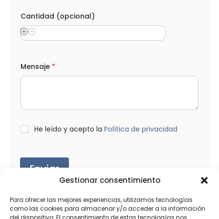
Cantidad (opcional)
e
Mensaje
*
l
e
c
t
r
ó
n
i
L
He leído y acepto la
Política de privacidad
c
O
o
P
(
D
o
*
Enviar
p
c
Gestionar consentimiento
i
o
Para ofrecer las mejores experiencias, utilizamos tecnologías
n
a
como las cookies para almacenar y/o acceder a la información
l
del dispositivo. El consentimiento de estas tecnologías nos