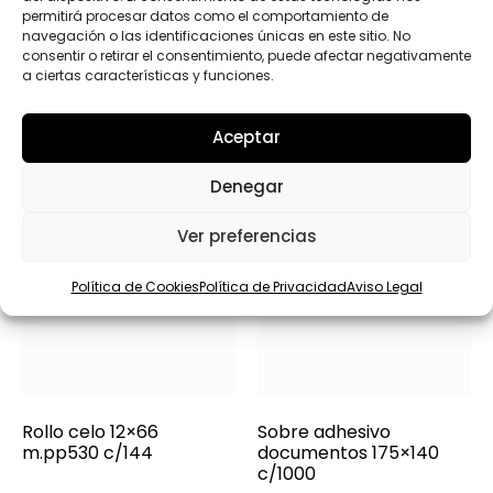
)
permitirá procesar datos como el comportamiento de
Productos relacionados
C
navegación o las identificaciones únicas en este sitio. No
o
consentir o retirar el consentimiento, puede afectar negativamente
r
a ciertas características y funciones.
r
e
o
Aceptar
Denegar
Ver preferencias
Política de Cookies
Política de Privacidad
Aviso Legal
Rollo celo 12×66
Sobre adhesivo
m.pp530 c/144
documentos 175×140
c/1000