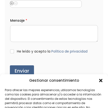
*
Mensaje
*
A
p
e
l
l
i
d
o
L
He leído y acepto la
Política de privacidad
s
O
e
P
l
D
e
*
Enviar
c
t
r
Gestionar consentimiento
ó
n
Para ofrecer las mejores experiencias, utilizamos tecnologías
i
como las cookies para almacenar y/o acceder a la información
c
o
del dispositivo. El consentimiento de estas tecnologías nos
Productos relacionados
e
permitirá procesar datos como el comportamiento de
l
navegación o las identificaciones únicas en este sitio. No