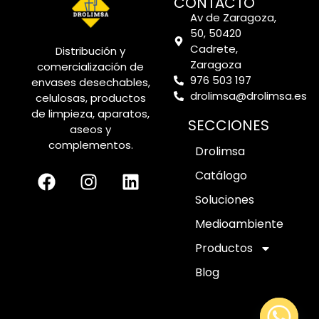
CONTACTO
Av de Zaragoza,
50, 50420
Cadrete,
Distribución y
Zaragoza
comercialización de
976 503 197
envases desechables,
drolimsa@drolimsa.es
celulosas, productos
de limpieza, aparatos,
SECCIONES
aseos y
complementos.
Drolimsa
Catálogo
Soluciones
Medioambiente
Productos
Blog