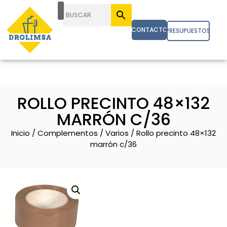
CONTACTO
PRESUPUESTOS
ROLLO PRECINTO 48×132
MARRÓN C/36
Inicio
/
Complementos
/
Varios
/ Rollo precinto 48×132
marrón c/36