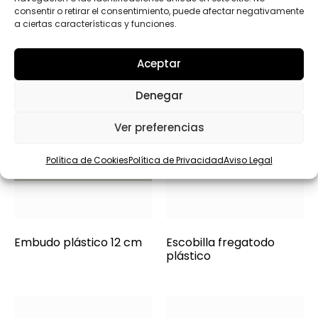
e
consentir o retirar el consentimiento, puede afectar negativamente
c
a ciertas características y funciones.
t
r
ó
Aceptar
n
i
c
Denegar
o
Ver preferencias
Política de Cookies
Política de Privacidad
Aviso Legal
Embudo plástico 12 cm
Escobilla fregatodo
plástico