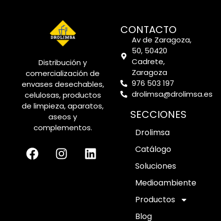
CONTACTO
Av de Zaragoza,
50, 50420
Cadrete,
Distribución y
Zaragoza
comercialización de
976 503 197
envases desechables,
drolimsa@drolimsa.es
celulosas, productos
de limpieza, aparatos,
SECCIONES
aseos y
complementos.
Drolimsa
Catálogo
Soluciones
Medioambiente
Productos
Blog