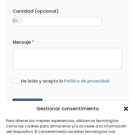
Cantidad (opcional)
*
Mensaje
*
M
e
n
s
a
j
e
M
L
He leído y acepto la
Política de privacidad
e
O
n
P
s
D
a
*
Enviar
j
Gestionar consentimiento
e
Para ofrecer las mejores experiencias, utilizamos tecnologías
como las cookies para almacenar y/o acceder a la información
del dispositivo. El consentimiento de estas tecnologías nos