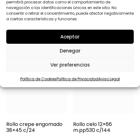
permitirá procesar datos como el comportamiento de
Productos relacionados
navegación o las identificaciones únicas en este sitio. No
consentir o retirar el consentimiento, puede afectar negativamente
a ciertas características y funciones.
Aceptar
Denegar
Ver preferencias
Política de Cookies
Política de Privacidad
Aviso Legal
Rollo crepe engomado
Rollo celo 12×66
38×45 c/24
m.pp530 c/144