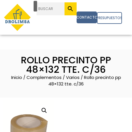
CONTACTO
PRESUPUESTOS
ROLLO PRECINTO PP
48×132 TTE. C/36
Inicio
/
Complementos
/
Varios
/ Rollo precinto pp
48×132 tte. c/36