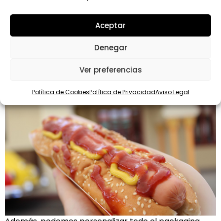
a barquetas cónicas, envases con tapa, cajas y
triángulos para pizzas, cajas para perritos calientes,
Aceptar
cajas para hamburguesas, cajas para bocadillos,
vasos desechables… Sin olvidarnos por supuesto de las
Denegar
bolsas de papel kraft para servir los pedidos (con y
sin asas).
Ver preferencias
Política de Cookies
Política de Privacidad
Aviso Legal