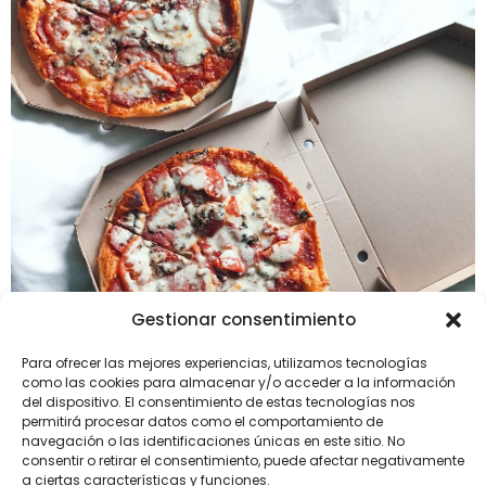
Gestionar consentimiento
Para ofrecer las mejores experiencias, utilizamos tecnologías
como las cookies para almacenar y/o acceder a la información
del dispositivo. El consentimiento de estas tecnologías nos
permitirá procesar datos como el comportamiento de
Podemos facilitarte el packaging adecuado para tu
navegación o las identificaciones únicas en este sitio. No
consentir o retirar el consentimiento, puede afectar negativamente
comida. Desde cajas o cucuruchos para patatas fritas,
a ciertas características y funciones.