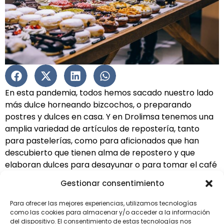
En esta pandemia, todos hemos sacado nuestro lado
más dulce horneando bizcochos, o preparando
postres y dulces en casa. Y en Drolimsa tenemos una
amplia variedad de artículos de repostería, tanto
para pastelerías, como para aficionados que han
descubierto que tienen alma de repostero y que
elaboran dulces para desayunar o para tomar el café
en su casa.
Gestionar consentimiento
En Drolimsa podrás encontrar desde artículos como
Para ofrecer las mejores experiencias, utilizamos tecnologías
cápsulas de magdalenas, a
cápsulas de panettone
como las cookies para almacenar y/o acceder a la información
(por cierto, si quieres saber cómo preparar un
del dispositivo. El consentimiento de estas tecnologías nos