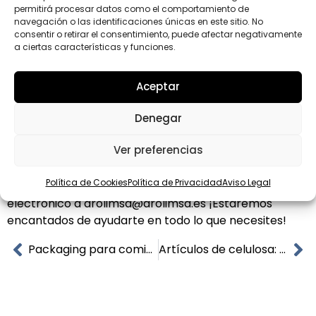
permitirá procesar datos como el comportamiento de
panettone casero, no te pierdas esta
receta
), sin
navegación o las identificaciones únicas en este sitio. No
olvidarnos de las mangas pasteleras, de las flaneras,
consentir o retirar el consentimiento, puede afectar negativamente
cajas para tartas, pasteles o
pastas
,
blondas de papel
a ciertas características y funciones.
y bandejas de cartón, bases negras para pasteles,
platos rectangulares para tartas, papel de horno
Aceptar
siliconado, bolsas de papel kraft…
Denegar
Ver preferencias
Ponte en contacto con nuestro departamento
comercial para que podamos ayudarte. Puedes
Política de Cookies
Política de Privacidad
Aviso Legal
llamarnos al
976 503 197, o enviarnos un correo
electrónico a d
rolimsa@drolimsa.es ¡Estaremos
encantados de ayudarte en todo lo que necesites!
Packaging para comida rápida
Artículos de celulosa: cuando más lo necesitas