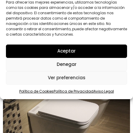
Para ofrecer las mejores experiencias, utilizamos tecnologías
La tapa del water, siempre
como las cookies para almacenar y/o acceder a la información
del dispositivo. El consentimiento de estas tecnologías nos
cerrada.
permitirá procesar datos como el comportamiento de
navegación o las identificaciones únicas en este sitio. No
consentir o retirar el consentimiento, puede afectar negativamente
Es la lucha en muchos hogares y oficinas. Que la tapa
a ciertas características y funciones.
esté siempre bajada. Además de ser más estético, el
tener la tapa bajada cuando por ejemplo se tira de la
Aceptar
cadena se evita que salpique y que fuera caigan gotas
y bacterias.
Denegar
Ver preferencias
Política de Cookies
Política de Privacidad
Aviso Legal