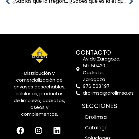
¿Sabías que la fregona es un invento español?
¿Sabes qué es la etiqueta Ecolabel?
CONTACTO
Av de Zaragoza,
50, 50420
Cadrete,
Distribución y
Zaragoza
comercialización de
976 503 197
envases desechables,
drolimsa@drolimsa.es
celulosas, productos
de limpieza, aparatos,
SECCIONES
aseos y
complementos.
Drolimsa
Catálogo
Soluciones