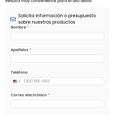
Resulta muy conveniente para el uso diario.
Solicita información o presupuesto
sobre nuestros productos
e
Nombre
*
l
e
c
t
r
ó
Apellidos
*
n
i
c
o
N
Teléfono
o
m
b
r
e
Correo electrónico
*
C
a
n
t