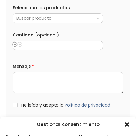
i
d
Selecciona los productos
a
d
Buscar producto
Cantidad (opcional)
Mensaje
*
L
He leído y acepto la
Política de privacidad
O
P
D
Gestionar consentimiento
*
Enviar