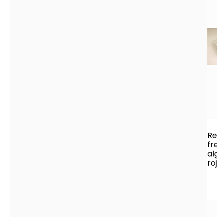
Re
fr
al
ro