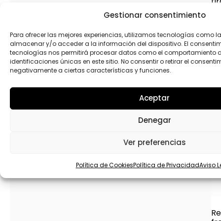
ti
ab
Gestionar consentimiento
c5
Para ofrecer las mejores experiencias, utilizamos tecnologías como l
almacenar y/o acceder a la información del dispositivo. El consenti
tecnologías nos permitirá procesar datos como el comportamiento 
identificaciones únicas en este sitio. No consentir o retirar el consent
negativamente a ciertas características y funciones.
Aceptar
Denegar
Ver preferencias
Política de Cookies
Política de Privacidad
Aviso L
Re