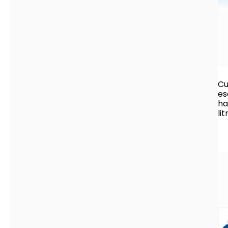
Cu
es
ha
lit