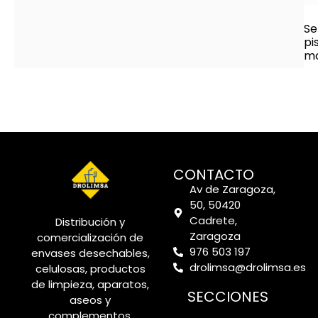
Se
pi
mo
CONTACTO
Av de Zaragoza,
50, 50420
Cadrete,
Distribución y
Zaragoza
comercialización de
976 503 197
envases desechables,
drolimsa@drolimsa.es
celulosas, productos
de limpieza, aparatos,
SECCIONES
aseos y
complementos.