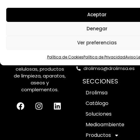
Aceptar
CONTACTO
Denegar
Av de Zaragoza,
50, 50420
Ver preferencias
Cadrete,
Distribución y
Zaragoza
comercialización de
Política de Cookies
Política de Privacidad
Aviso L
976 503 197
envases desechables,
drolimsa@drolimsa.es
celulosas, productos
de limpieza, aparatos,
SECCIONES
aseos y
complementos.
Drolimsa
Catálogo
Soluciones
Medioambiente
Productos