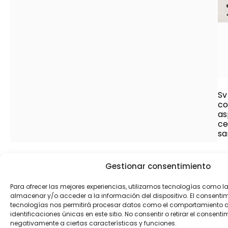
Sv
co
as
ce
sa
Gestionar consentimiento
Para ofrecer las mejores experiencias, utilizamos tecnologías como l
4.6
almacenar y/o acceder a la información del dispositivo. El consenti
tecnologías nos permitirá procesar datos como el comportamiento 
Proveedor mejor valorado
identificaciones únicas en este sitio. No consentir o retirar el consent
verificado por: Trustindex
negativamente a ciertas características y funciones.