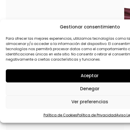
Gestionar consentimiento
Para ofrecer las mejores experiencias, utilizamos tecnologías como l
almacenar y/o acceder a la información del dispositivo. El consenti
tecnologías nos permitirá procesar datos como el comportamiento 
identificaciones únicas en este sitio. No consentir o retirar el consent
negativamente a ciertas características y funciones.
Ma
Aceptar
te
g
Denegar
bu
ro
Ver preferencias
1,
Política de Cookies
Política de Privacidad
Aviso L