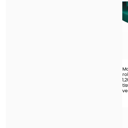
Ma
ro
1,
ti
ve