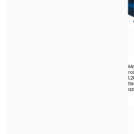
Ma
ro
1,
ti
az