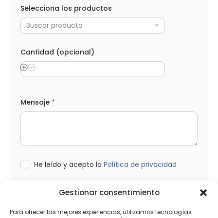
D
Selecciona los productos
i
s
Buscar producto
e
ñ
o
*
Cantidad (opcional)
L
O
P
D
Mensaje
*
L
He leído y acepto la
Política de privacidad
O
P
D
Gestionar consentimiento
*
Enviar
Para ofrecer las mejores experiencias, utilizamos tecnologías