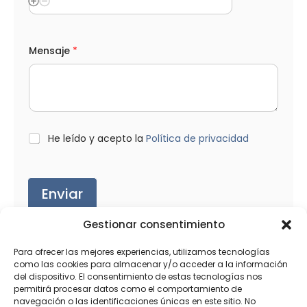
n
a
l
)
S
Mensaje
*
e
l
e
c
c
i
o
L
He leído y acepto la
Política de privacidad
n
O
a
P
D
*
Enviar
Gestionar consentimiento
Para ofrecer las mejores experiencias, utilizamos tecnologías
como las cookies para almacenar y/o acceder a la información
del dispositivo. El consentimiento de estas tecnologías nos
Productos relacionados
permitirá procesar datos como el comportamiento de
navegación o las identificaciones únicas en este sitio. No