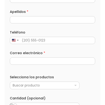
Apellidos
*
Teléfono
Correo electrónico
*
l
o
Selecciona los productos
s
(
Buscar producto
o
p
c
i
Cantidad (opcional)
o