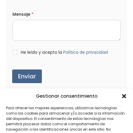
(
Mensaje
*
o
p
c
i
o
n
a
l
L
He leído y acepto la
Política de privacidad
)
O
C
P
a
D
n
*
Enviar
t
i
d
a
d
Gestionar consentimiento
(
o
Para ofrecer las mejores experiencias, utilizamos tecnologías
p
Productos relacionados
como las cookies para almacenar y/o acceder a la información
c
del dispositivo. El consentimiento de estas tecnologías nos
i
permitirá procesar datos como el comportamiento de
o
navegación o las identificaciones únicas en este sitio. No
n