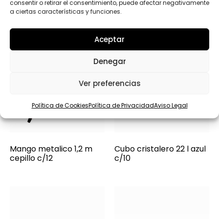
consentir o retirar el consentimiento, puede afectar negativamente
a
a ciertas características y funciones.
l
)
Aceptar
Denegar
Ver preferencias
Política de Cookies
Política de Privacidad
Aviso Legal
Mango metalico 1,2 m
Cubo cristalero 22 l azul
cepillo c/12
c/10