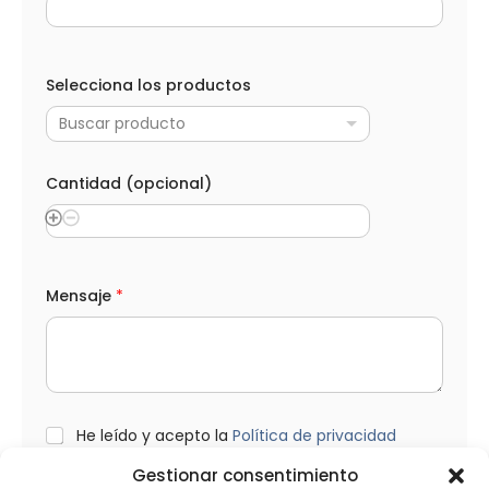
(
o
Selecciona los productos
p
c
Buscar producto
i
o
n
a
Cantidad (opcional)
l
)
e
l
e
c
Mensaje
*
t
r
ó
n
i
c
o
L
He leído y acepto la
Política de privacidad
A
O
p
P
Gestionar consentimiento
e