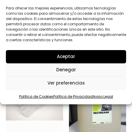
D
l
*
l
Enviar
Para ofrecer las mejores experiencias, utilizamos tecnologías
i
como las cookies para almacenar y/o acceder a la información
d
del dispositivo. El consentimiento de estas tecnologías nos
o
permitirá procesar datos como el comportamiento de
s
navegación o las identificaciones únicas en este sitio. No
consentir o retirar el consentimiento, puede afectar negativamente
a ciertas características y funciones.
Productos relacionados
Aceptar
Denegar
Ver preferencias
Política de Cookies
Política de Privacidad
Aviso Legal