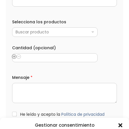
l
i
d
o
Selecciona los productos
s
Buscar producto
Cantidad (opcional)
Mensaje
*
L
He leído y acepto la
Política de privacidad
O
P
Gestionar consentimiento
D