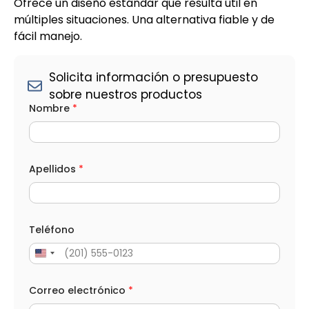
Ofrece un diseño estándar que resulta útil en
múltiples situaciones. Una alternativa fiable y de
fácil manejo.
Solicita información o presupuesto
sobre nuestros productos
M
Nombre
*
e
n
s
a
j
e
Apellidos
*
M
e
n
s
a
Teléfono
j
e
*
A
p
Correo electrónico
*
e
l