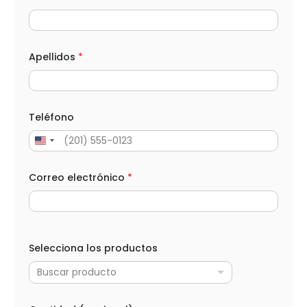
P
D
T
e
l
Apellidos
*
é
f
o
n
o
Teléfono
*
Correo electrónico
*
Selecciona los productos
Buscar producto