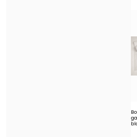
Bo
ga
bl