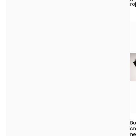
ro
Bo
cm
ne