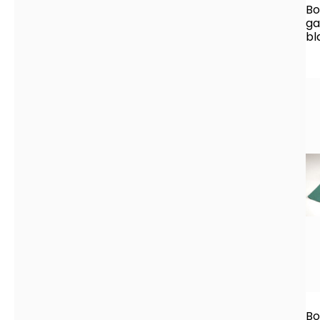
Bo
ga
bl
Bo