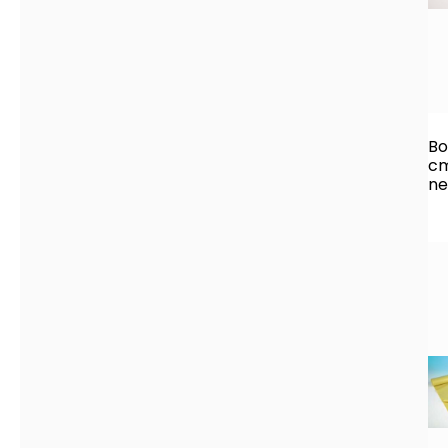
Bo
cm
ne