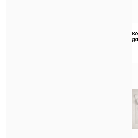
Bo
ga