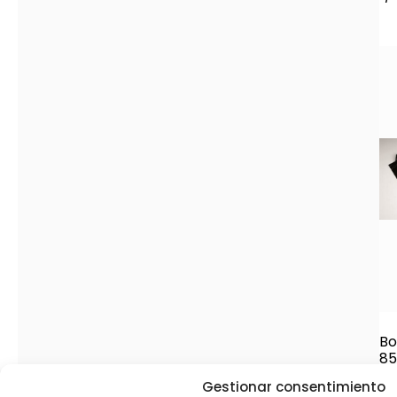
Bo
85
ne
Gestionar consentimiento
f/