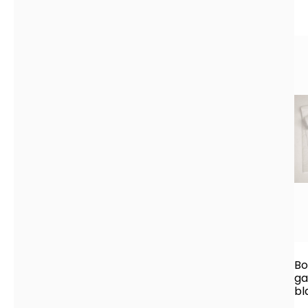
Bo
ga
bl