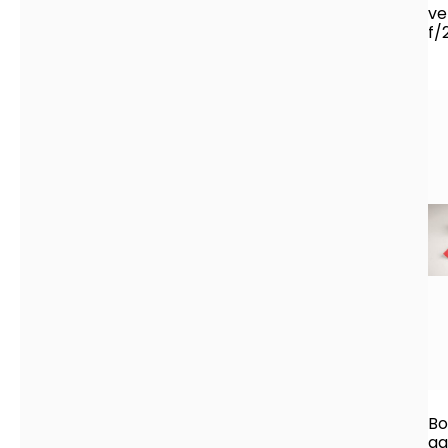
ve
f/
Bo
ga