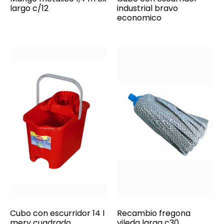
largo c/12
industrial bravo
economico
Cubo con escurridor 14 l
Recambio fregona
mery cuadrado
vileda larga c30