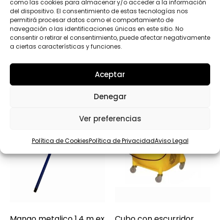
como las cookies para almacenar y/o acceder a la información
del dispositivo. El consentimiento de estas tecnologías nos
permitirá procesar datos como el comportamiento de
navegación o las identificaciones únicas en este sitio. No
Productos relacionados
consentir o retirar el consentimiento, puede afectar negativamente
a ciertas características y funciones.
Aceptar
Denegar
Ver preferencias
Política de Cookies
Política de Privacidad
Aviso Legal
Mango metalico 1,4 m ex
Cubo con escurridor