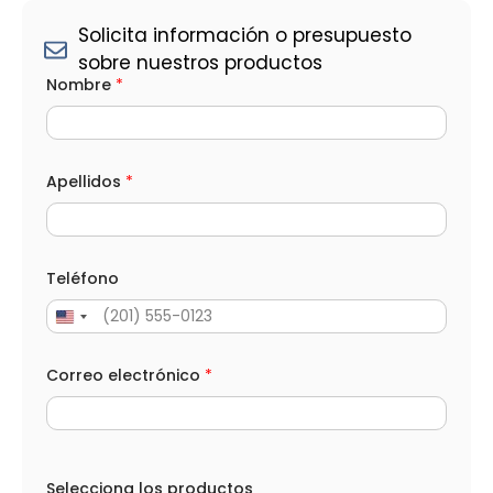
Solicita información o presupuesto
sobre nuestros productos
S
Nombre
*
e
l
e
c
c
i
Apellidos
*
o
n
a
*
L
Teléfono
O
P
D
Correo electrónico
*
Selecciona los productos