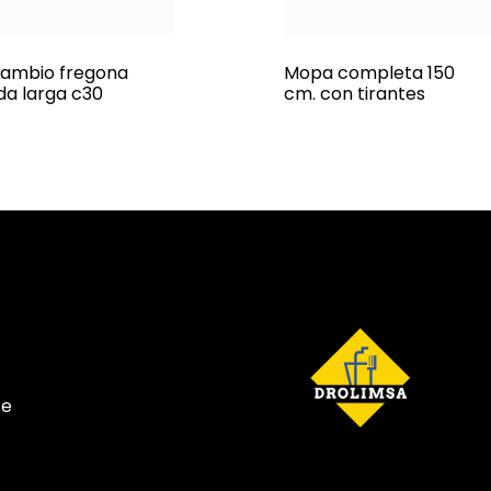
ambio fregona
Mopa completa 150
eda larga c30
cm. con tirantes
te