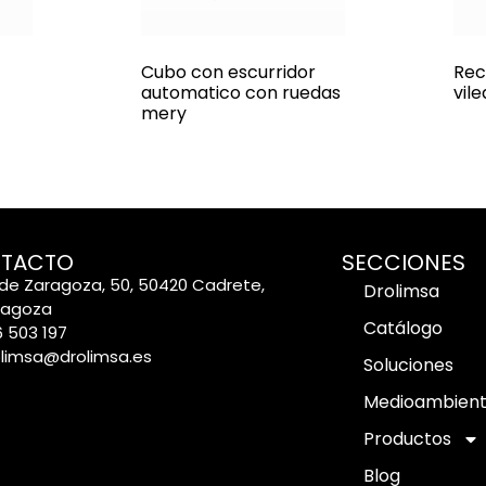
Cubo con escurridor
Rec
automatico con ruedas
vil
mery
TACTO
SECCIONES
de Zaragoza, 50, 50420 Cadrete,
Drolimsa
ragoza
Catálogo
 503 197
olimsa@drolimsa.es
Soluciones
Medioambien
Productos
Blog