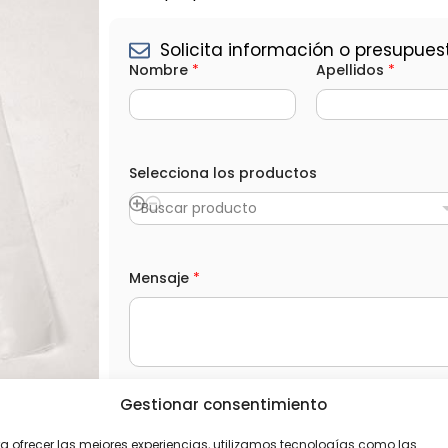
Solicita información o presupues
Nombre
*
Apellidos
*
Selecciona los productos
Buscar producto
N
Mensaje
*
o
m
b
r
e
*
e
l
Gestionar consentimiento
L
He leído y acepto la
Política de privacida
e
O
c
P
a ofrecer las mejores experiencias, utilizamos tecnologías como las