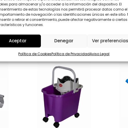
t
D
kies para almacenar y/o acceder a la información del dispositivo. El
r
*
nsentimiento de estas tecnologías nos permitirá procesar datos como el
Enviar
ó
portamiento de navegación o las identificaciones únicas en este sitio.
n
sentir o retirar el consentimiento, puede afectar negativamente a ciertas
i
c
acterísticas y funciones.
o
Aceptar
Denegar
Ver preferencia
Política de Cookies
Política de Privacidad
Aviso Legal