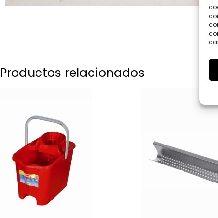
coo
co
com
con
car
Productos relacionados