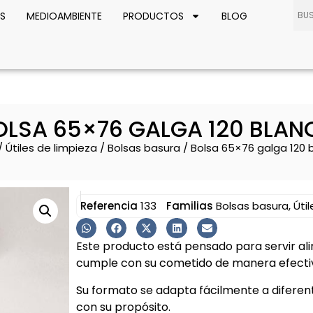
S
MEDIOAMBIENTE
PRODUCTOS
BLOG
OLSA 65×76 GALGA 120 BLAN
/
Útiles de limpieza
/
Bolsas basura
/ Bolsa 65×76 galga 120 
Referencia
133
Familias
Bolsas basura
,
Úti
Este producto está pensado para servir ali
cumple con su cometido de manera efectiv
Su formato se adapta fácilmente a diferen
con su propósito.