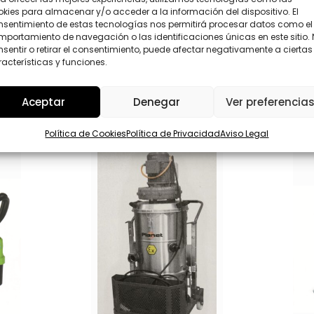
P
kies para almacenar y/o acceder a la información del dispositivo. El
D
nsentimiento de estas tecnologías nos permitirá procesar datos como el
*
portamiento de navegación o las identificaciones únicas en este sitio.
Enviar
sentir o retirar el consentimiento, puede afectar negativamente a ciertas
acterísticas y funciones.
Aceptar
Denegar
Ver preferencia
Política de Cookies
Política de Privacidad
Aviso Legal