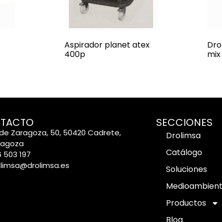
Aspirador planet atex
Dro
400p
mix
TACTO
SECCIONES
de Zaragoza, 50, 50420 Cadrete,
Drolimsa
ragoza
Catálogo
 503 197
olimsa@drolimsa.es
Soluciones
Medioambien
Productos
Blog