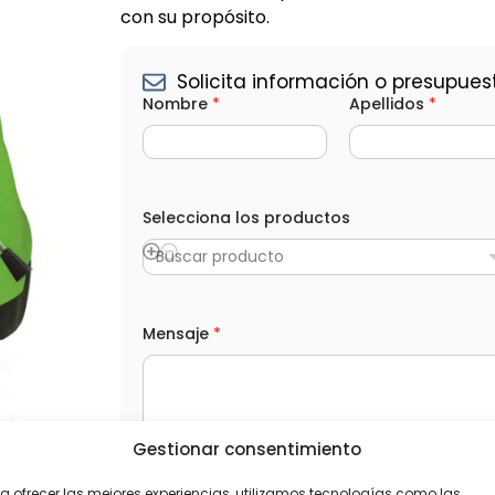
con su propósito.
Solicita información o presupues
*
Nombre
*
Apellidos
*
(
o
p
c
i
o
Selecciona los productos
n
a
l
Buscar producto
)
*
Mensaje
*
Gestionar consentimiento
L
He leído y acepto la
Política de privacida
O
a ofrecer las mejores experiencias, utilizamos tecnologías como las