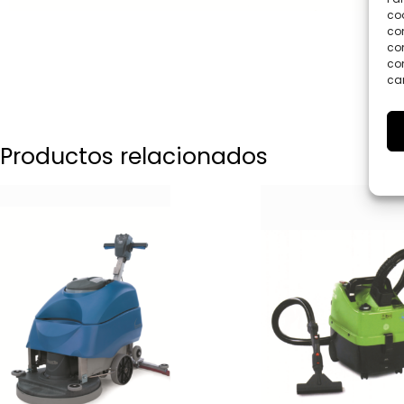
coo
co
com
con
car
Productos relacionados