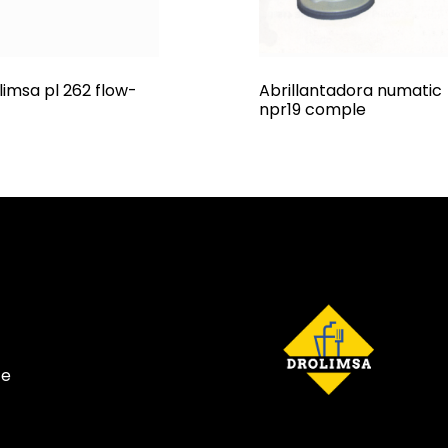
limsa pl 262 flow-
Abrillantadora numatic
npr19 comple
te