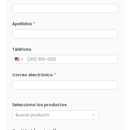
Apellidos
*
Teléfono
Correo electrónico
*
*
(
Selecciona los productos
o
p
Buscar producto
c
i
o