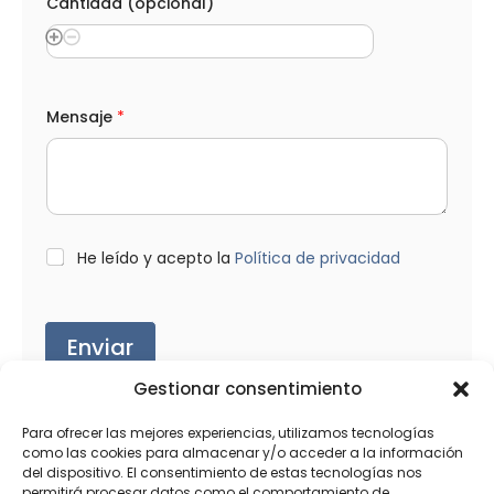
n
Cantidad (opcional)
a
l
)
*
Mensaje
*
L
He leído y acepto la
Política de privacidad
O
P
D
*
Enviar
Gestionar consentimiento
Para ofrecer las mejores experiencias, utilizamos tecnologías
como las cookies para almacenar y/o acceder a la información
del dispositivo. El consentimiento de estas tecnologías nos
Productos relacionados
permitirá procesar datos como el comportamiento de