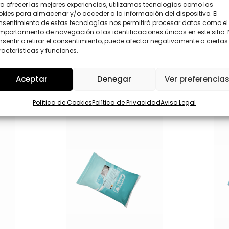
c
a ofrecer las mejores experiencias, utilizamos tecnologías como las
P
i
kies para almacenar y/o acceder a la información del dispositivo. El
D
o
nsentimiento de estas tecnologías nos permitirá procesar datos como el
*
n
Enviar
portamiento de navegación o las identificaciones únicas en este sitio.
a
sentir o retirar el consentimiento, puede afectar negativamente a ciertas
l
acterísticas y funciones.
)
Aceptar
Denegar
Ver preferencia
Política de Cookies
Política de Privacidad
Aviso Legal