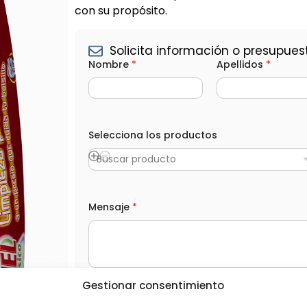
con su propósito.
Solicita información o presupues
S
Nombre
*
Apellidos
*
e
l
e
c
c
i
Selecciona los productos
o
n
a
Buscar producto
A
p
e
l
Mensaje
*
l
i
d
o
s
(
Gestionar consentimiento
o
L
He leído y acepto la
Política de privacida
p
O