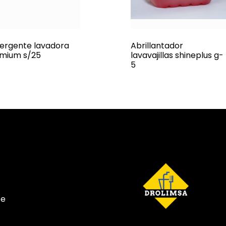
ergente lavadora
Abrillantador
mium s/25
lavavajillas shineplus g-
5
te