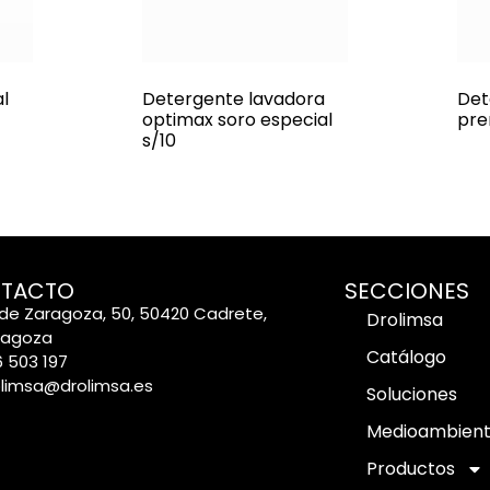
l
Detergente lavadora
Det
optimax soro especial
pre
s/10
TACTO
SECCIONES
de Zaragoza, 50, 50420 Cadrete,
Drolimsa
ragoza
Catálogo
 503 197
olimsa@drolimsa.es
Soluciones
Medioambien
Productos