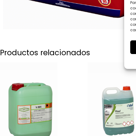
Par
coo
co
com
con
car
Productos relacionados