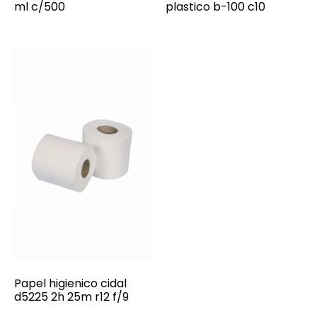
ml c/500
plastico b-100 c10
Papel higienico cidal
d5225 2h 25m r12 f/9