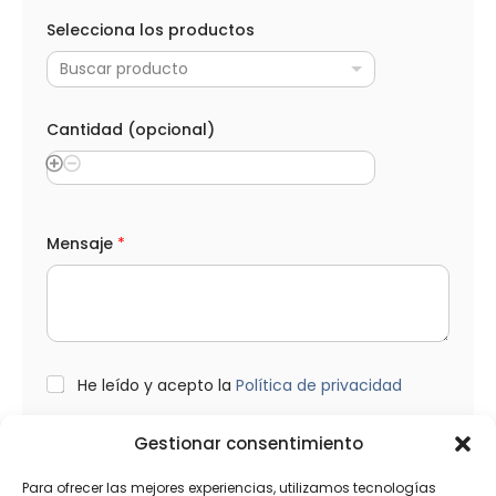
Selecciona los productos
Buscar producto
Cantidad (opcional)
p
Mensaje
*
r
o
d
u
c
t
o
s
L
He leído y acepto la
Política de privacidad
*
O
p
P
r
D
Gestionar consentimiento
o
*
Enviar
d
Para ofrecer las mejores experiencias, utilizamos tecnologías
u