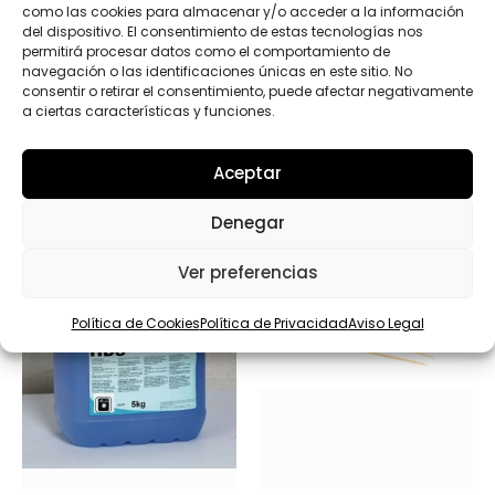
como las cookies para almacenar y/o acceder a la información
c
t
del dispositivo. El consentimiento de estas tecnologías nos
o
permitirá procesar datos como el comportamiento de
s
navegación o las identificaciones únicas en este sitio. No
C
consentir o retirar el consentimiento, puede afectar negativamente
a
a ciertas características y funciones.
Productos relacionados
n
t
i
Aceptar
d
a
d
Denegar
Ver preferencias
Política de Cookies
Política de Privacidad
Aviso Legal