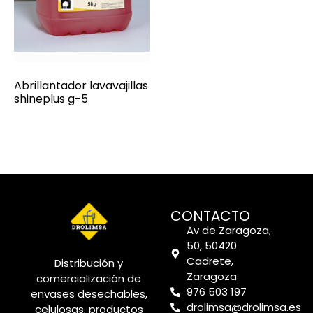
Abrillantador lavavajillas
shineplus g-5
CONTACTO
Av de Zaragoza,
50, 50420
Cadrete,
Distribución y
Zaragoza
comercialización de
976 503 197
envases desechables,
drolimsa@drolimsa.es
celulosas, productos