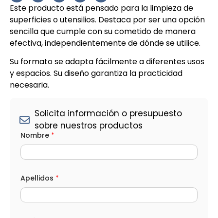
Este producto está pensado para la limpieza de
superficies o utensilios. Destaca por ser una opción
sencilla que cumple con su cometido de manera
efectiva, independientemente de dónde se utilice.
Su formato se adapta fácilmente a diferentes usos
y espacios. Su diseño garantiza la practicidad
necesaria.
Solicita información o presupuesto
sobre nuestros productos
*
Nombre
*
C
a
n
t
i
d
Apellidos
*
a
d
e
l