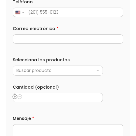
e
Teléfono
c
t
r
ó
n
Correo electrónico
*
i
c
o
Selecciona los productos
Buscar producto
Cantidad (opcional)
Mensaje
*