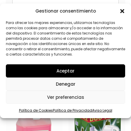
Gestionar consentimiento
L
He leído y acepto la
Política de privacidad
Para ofrecer las mejores experiencias, utilizamos tecnologías
O
como las cookies para almacenar y/o acceder a la información
P
del dispositivo. El consentimiento de estas tecnologías nos
D
permitirá procesar datos como el comportamiento de
*
Enviar
navegación o las identificaciones únicas en este sitio. No
consentir o retirar el consentimiento, puede afectar negativamente
a ciertas características y funciones.
Aceptar
Productos relacionados
Denegar
Ver preferencias
Política de Cookies
Política de Privacidad
Aviso Legal