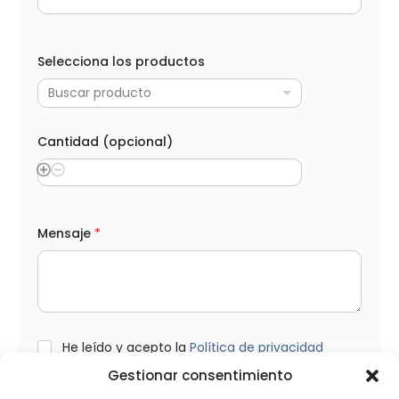
C
a
Selecciona los productos
n
t
Buscar producto
i
d
a
d
Cantidad (opcional)
C
a
n
t
i
d
Mensaje
*
a
d
e
l
e
c
t
L
He leído y acepto la
Política de privacidad
r
O
ó
Gestionar consentimiento
P
n
D
i