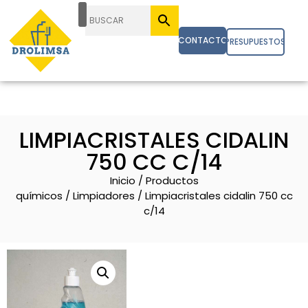
CONTACTO
PRESUPUESTOS
LIMPIACRISTALES CIDALIN
750 CC C/14
Inicio
/
Productos
químicos
/
Limpiadores
/ Limpiacristales cidalin 750 cc
c/14