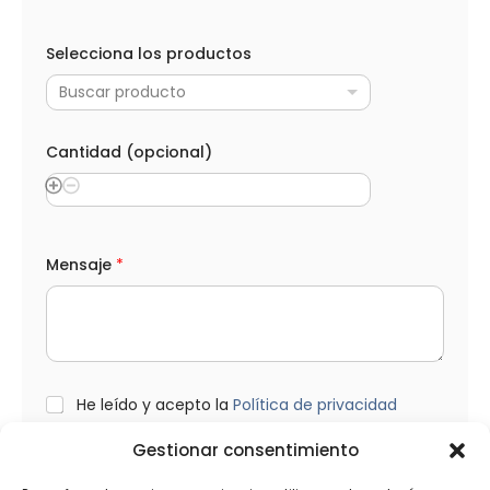
*
A
Selecciona los productos
p
e
Buscar producto
l
l
i
d
Cantidad (opcional)
o
s
*
N
o
m
Mensaje
*
b
r
e
L
He leído y acepto la
Política de privacidad
O
P
Gestionar consentimiento
D
*