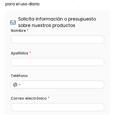
para el uso diario.
Solicita información o presupuesto
sobre nuestros productos
*
Nombre
*
e
l
e
c
t
r
Apellidos
*
ó
n
i
c
o
Teléfono
*
Correo electrónico
*