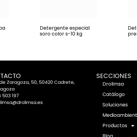
pa
Detergente especial
Det
soro color s-10 kg
pre
TACTO
SECCIONES
de Zaragoza, 50, 50420 Cadrete,
Drolimsa
ragoza
Catálogo
 503 197
olimsa@drolimsa.es
Soluciones
Medioambien
Productos
Blog