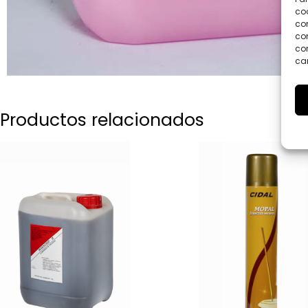
coo
co
com
con
car
Productos relacionados