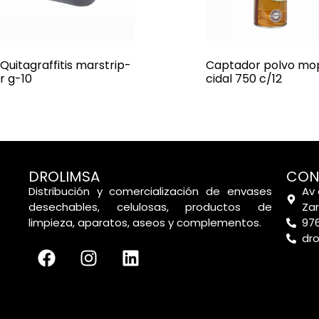
Quitagraffitis marstrip-
Captador polvo mo
r g-10
cidal 750 c/12
DROLIMSA
CON
Distribución y comercialización de envases
Av 
desechables, celulosas, productos de
Za
limpieza, aparatos, aseos y complementos.
976
dr