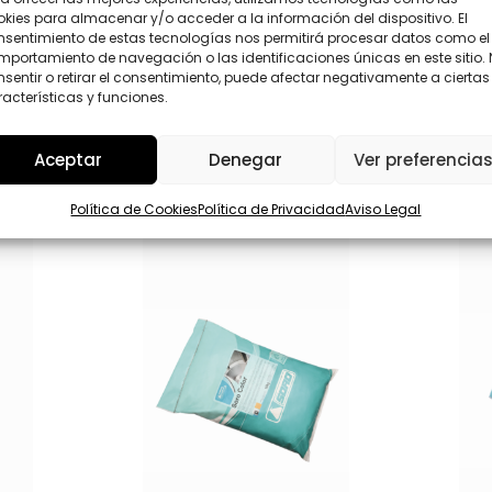
c
P
kies para almacenar y/o acceder a la información del dispositivo. El
c
D
nsentimiento de estas tecnologías nos permitirá procesar datos como el
i
*
portamiento de navegación o las identificaciones únicas en este sitio.
o
Enviar
sentir o retirar el consentimiento, puede afectar negativamente a ciertas
n
acterísticas y funciones.
a
Aceptar
Denegar
Ver preferencia
Política de Cookies
Política de Privacidad
Aviso Legal