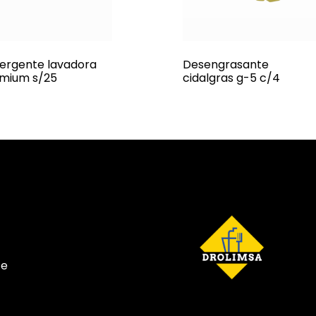
ergente lavadora
Desengrasante
mium s/25
cidalgras g-5 c/4
te