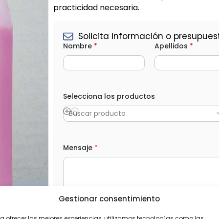
practicidad necesaria.
Solicita información o presupues
Nombre
*
Apellidos
*
l
o
Selecciona los productos
s
(
Buscar producto
o
p
c
i
Mensaje
*
o
n
a
l
)
S
e
Gestionar consentimiento
l
L
He leído y acepto la
Política de privacida
e
O
a ofrecer las mejores experiencias, utilizamos tecnologías como las