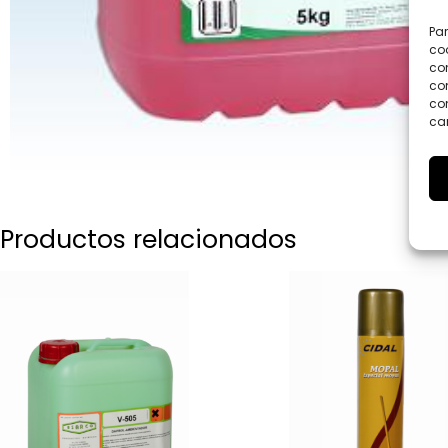
Par
coo
co
com
con
car
Productos relacionados