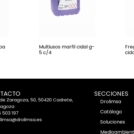
pa
Multiusos marfil cidal g-
Fre
5 c/4
cid
TACTO
SECCIONES
de Zaragoza, 50, 50420 Cadrete,
Drolimsa
ragoza
Catálogo
 503 197
olimsa@drolimsa.es
Soluciones
Medioambien