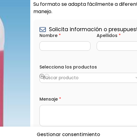
Su formato se adapta fácilmente a diferente
manejo.
Solicita información o presupues
Nombre
*
Apellidos
*
S
e
Selecciona los productos
l
e
Buscar producto
c
c
i
o
Mensaje
*
n
a
A
p
e
l
l
Gestionar consentimiento
i