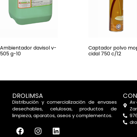
Ambientador davisol v-
Captador polvo mo
505 g-10
cidal 750 c/12
DROLIMSA
CON
Distribución y comercialización de envases
Av 
desechables, celulosas, productos de
Za
limpieza, aparatos, aseos y complementos.
976
dr