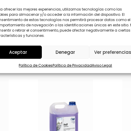
L
He leído y acepto la
Política de privacida
d
O
o
a ofrecer las mejores experiencias, utilizamos tecnologías como las
P
s
kies para almacenar y/o acceder a la información del dispositivo. El
D
T
nsentimiento de estas tecnologías nos permitirá procesar datos como el
*
e
Enviar
portamiento de navegación o las identificaciones únicas en este sitio.
l
sentir o retirar el consentimiento, puede afectar negativamente a ciertas
é
acterísticas y funciones.
f
o
n
Aceptar
Denegar
Ver preferencia
o
Política de Cookies
Política de Privacidad
Aviso Legal