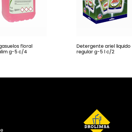
gasuelos floral
Detergente ariel liquido
alim g-5 c/4
regular g-5 l c/2
te