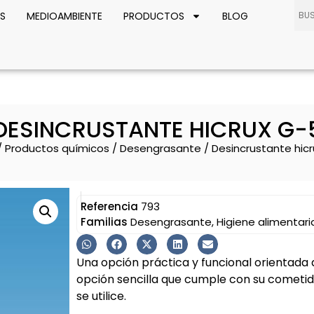
S
MEDIOAMBIENTE
PRODUCTOS
BLOG
DESINCRUSTANTE HICRUX G-
/
Productos químicos
/
Desengrasante
/ Desincrustante hicr
Referencia
793
Familias
Desengrasante
,
Higiene alimentari
Una opción práctica y funcional orientada 
opción sencilla que cumple con su cometi
se utilice.