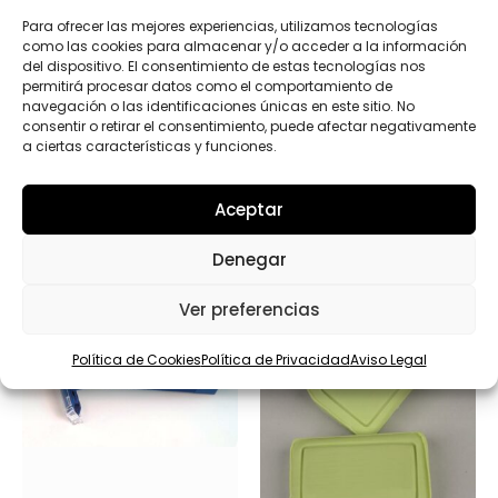
o
D
m
Para ofrecer las mejores experiencias, utilizamos tecnologías
*
Enviar
b
como las cookies para almacenar y/o acceder a la información
r
del dispositivo. El consentimiento de estas tecnologías nos
e
permitirá procesar datos como el comportamiento de
p
navegación o las identificaciones únicas en este sitio. No
r
consentir o retirar el consentimiento, puede afectar negativamente
o
a ciertas características y funciones.
d
u
Productos relacionados
c
Aceptar
t
o
s
Denegar
C
a
Ver preferencias
n
t
i
Política de Cookies
Política de Privacidad
Aviso Legal
d
a
d