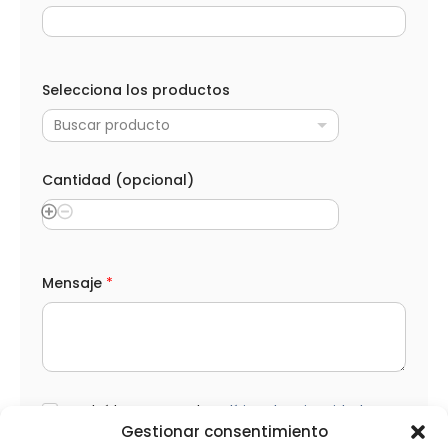
Selecciona los productos
Buscar producto
Cantidad (opcional)
S
Mensaje
*
e
l
e
c
c
i
o
n
L
He leído y acepto la
Política de privacidad
a
O
Gestionar consentimiento
N
P