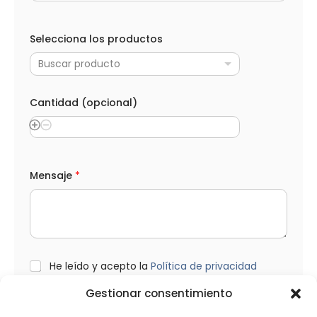
N
o
Selecciona los productos
m
b
Buscar producto
r
e
T
e
Cantidad (opcional)
l
é
f
o
n
o
Mensaje
*
e
l
e
c
t
r
ó
L
He leído y acepto la
Política de privacidad
n
O
i
P
Gestionar consentimiento
c
D
o
*