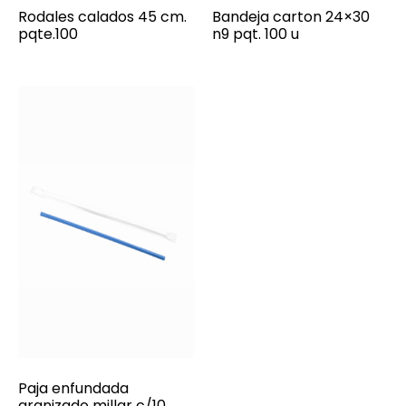
Rodales calados 45 cm.
Bandeja carton 24×30
pqte.100
n9 pqt. 100 u
Paja enfundada
granizado millar c/10