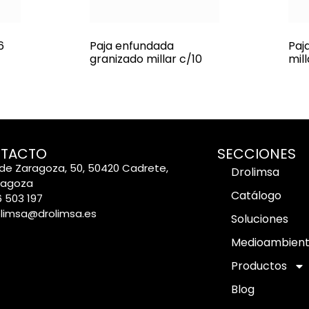
6
Paja enfundada
Paj
granizado millar c/10
mill
TACTO
SECCIONES
de Zaragoza, 50, 50420 Cadrete,
Drolimsa
ragoza
Catálogo
 503 197
olimsa@drolimsa.es
Soluciones
Medioambien
Productos
Blog