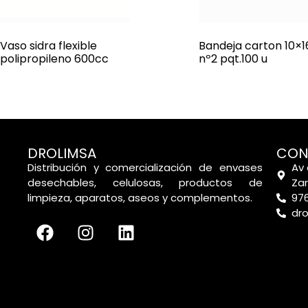
Vaso sidra flexible
Bandeja carton 10×1
polipropileno 600cc
nº2 pqt.100 u
DROLIMSA
CON
Distribución y comercialización de envases
Av 
desechables, celulosas, productos de
Za
limpieza, aparatos, aseos y complementos.
976
dr