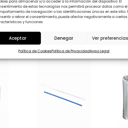
l
kies para almacenar y/o acceder a la información del dispositivo. El
D
i
nsentimiento de estas tecnologías nos permitirá procesar datos como el
*
Enviar
d
portamiento de navegación o las identificaciones únicas en este sitio.
o
sentir o retirar el consentimiento, puede afectar negativamente a ciertas
s
acterísticas y funciones.
*
Aceptar
Denegar
Ver preferencia
Política de Cookies
Política de Privacidad
Aviso Legal