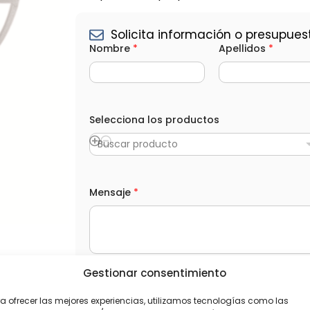
Solicita información o presupues
Nombre
*
Apellidos
*
Selecciona los productos
Buscar producto
M
Mensaje
*
e
n
s
a
j
e
A
Gestionar consentimiento
p
L
He leído y acepto la
Política de privacida
e
O
l
a ofrecer las mejores experiencias, utilizamos tecnologías como las
P