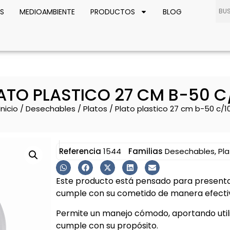
S
MEDIOAMBIENTE
PRODUCTOS
BLOG
ATO PLASTICO 27 CM B-50 C
Inicio
/
Desechables
/
Platos
/ Plato plastico 27 cm b-50 c/1
Referencia
1544
Familias
Desechables
,
Pl
Este producto está pensado para presentar
cumple con su cometido de manera efectiv
Permite un manejo cómodo, aportando util
cumple con su propósito.