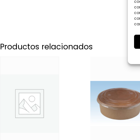
coo
co
com
con
car
Productos relacionados