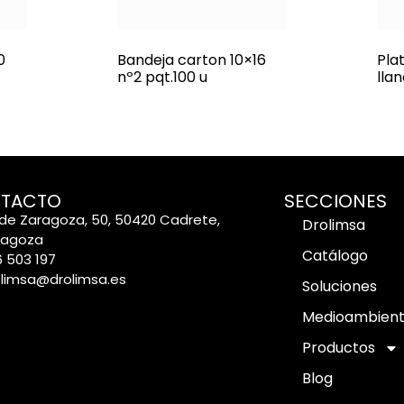
0
Bandeja carton 10×16
Pla
nº2 pqt.100 u
lla
TACTO
SECCIONES
de Zaragoza, 50, 50420 Cadrete,
Drolimsa
ragoza
Catálogo
 503 197
olimsa@drolimsa.es
Soluciones
Medioambien
Productos
Blog