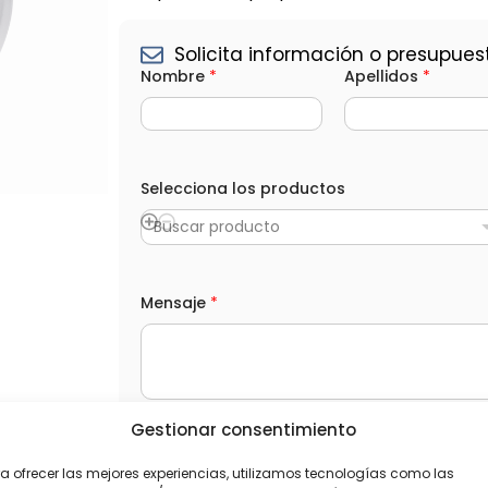
Solicita información o presupues
Nombre
*
Apellidos
*
Selecciona los productos
Buscar producto
S
Mensaje
*
e
l
e
c
c
i
o
Gestionar consentimiento
n
L
He leído y acepto la
Política de privacida
a
O
*
a ofrecer las mejores experiencias, utilizamos tecnologías como las
P