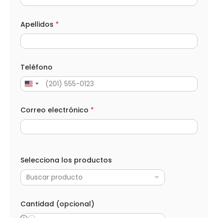
Apellidos
*
Teléfono
Correo electrónico
*
*
l
Selecciona los productos
o
s
Buscar producto
l
o
s
Cantidad (opcional)