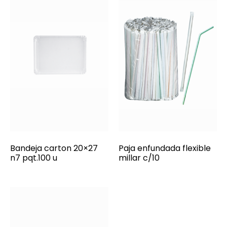
Bandeja carton 20×27
Paja enfundada flexible
n7 pqt.100 u
millar c/10