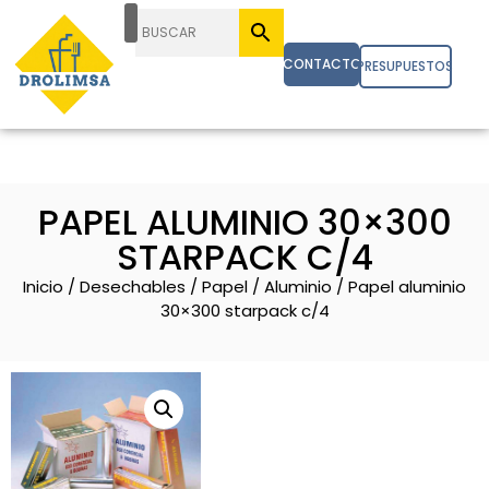
CONTACTO
PRESUPUESTOS
PAPEL ALUMINIO 30×300
STARPACK C/4
Inicio
/
Desechables
/
Papel
/
Aluminio
/ Papel aluminio
30×300 starpack c/4