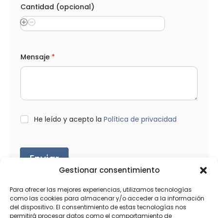
Cantidad (opcional)
T
Mensaje
*
e
l
é
f
o
n
o
C
L
He leído y acepto la
Política de privacidad
a
O
n
P
t
D
i
*
Enviar
d
a
Gestionar consentimiento
d
M
Para ofrecer las mejores experiencias, utilizamos tecnologías
e
n
como las cookies para almacenar y/o acceder a la información
s
del dispositivo. El consentimiento de estas tecnologías nos
a
permitirá procesar datos como el comportamiento de