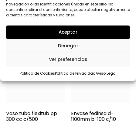
Productos relacionados
j
navegación o las identificaciones únicas en este sitio. No
e
consentir o retirar el consentimiento, puede afectar negativamente
a ciertas características y funciones.
Aceptar
Denegar
Ver preferencias
Política de Cookies
Política de Privacidad
Aviso Legal
Vaso tubo flexitub pp
Envase fedinsa d-
300 cc c/500
1100mm b-100 c/10